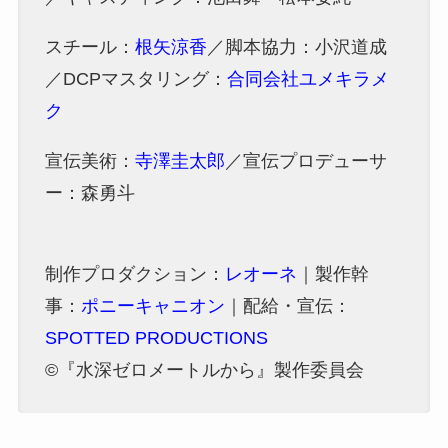
スチール：
根矢涼香
／脚本協力：小沢道成
／DCPマスタリング：
合同会社ユメキラメ
ク
宣伝美術：
寺澤圭太郎
／宣伝プロデューサ
ー：森勇斗
制作プロダクション：
レオーネ
｜製作幹
事：
ポニーキャニオン
｜配給・宣伝：
SPOTTED PRODUCTIONS
©『水深ゼロメートルから』製作委員会