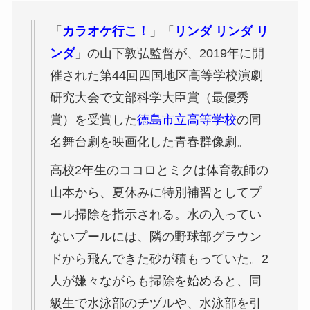
「
カラオケ行こ！
」「
リンダ リンダ リ
ンダ
」の山下敦弘監督が、2019年に開
催された第44回四国地区高等学校演劇
研究大会で文部科学大臣賞（最優秀
賞）を受賞した
徳島市立高等学校
の同
名舞台劇を映画化した青春群像劇。
高校2年生のココロとミクは体育教師の
山本から、夏休みに特別補習としてプ
ール掃除を指示される。水の入ってい
ないプールには、隣の野球部グラウン
ドから飛んできた砂が積もっていた。2
人が嫌々ながらも掃除を始めると、同
級生で水泳部のチヅルや、水泳部を引