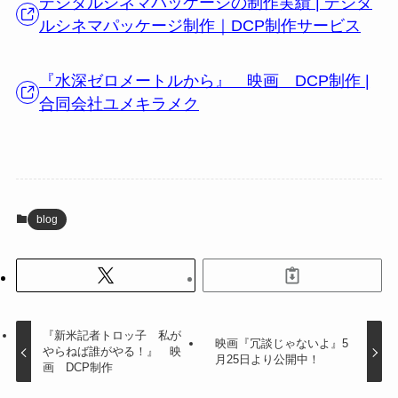
デジタルシネマパッケージの制作実績 | デジタ
ルシネマパッケージ制作｜DCP制作サービス
『水深ゼロメートルから』 映画 DCP制作 |
合同会社ユメキラメク
blog
『新米記者トロッ子 私が
映画『冗談じゃないよ』5
やらねば誰がやる！』 映
月25日より公開中！
画 DCP制作