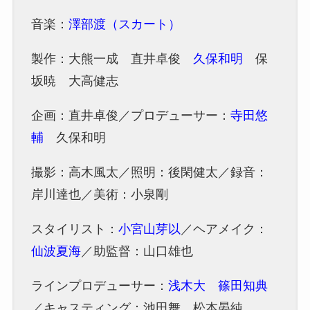
音楽：
澤部渡（スカート）
製作：大熊一成 直井卓俊
久保和明
保
坂暁 大高健志
企画：直井卓俊／プロデューサー：
寺田悠
輔
久保和明
撮影：高木風太／照明：後閑健太／録音：
岸川達也／美術：小泉剛
スタイリスト：
小宮山芽以
／ヘアメイク：
仙波夏海
／助監督：山口雄也
ラインプロデューサー：
浅木大
篠田知典
／キャスティング：池田舞 松本晏純