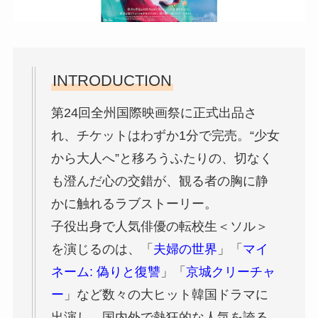
INTRODUCTION
第24回全州国際映画祭に正式出品さ
れ、チケットはわずか1分で完売。“少女
から大人へ”と移ろうふたりの、切なく
も澄んだ心の交錯が、観る者の胸に静
かに触れるラブストーリー。
子役出身で人気俳優の転校生＜ソル＞
を演じるのは、「
夫婦の世界
」「
マイ
ネーム: 偽りと復讐
」「
京城クリーチャ
ー
」など数々の大ヒット韓国ドラマに
出演し、国内外で熱狂的な人気を誇る