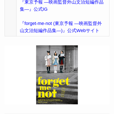
『東京予報 ―映画監督外山文治短編作品
集―』公式IG
『forget-me-not (東京予報 ―映画監督外
山文治短編作品集―)』公式Webサイト