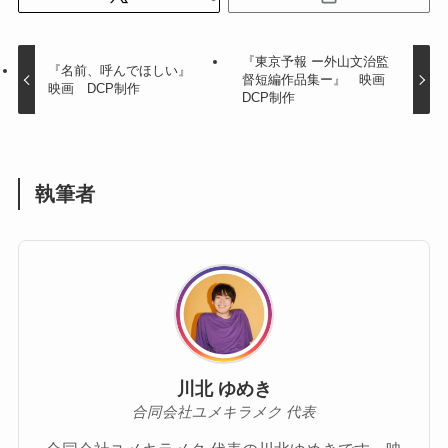
『東京予報 ー外山文治監
『名前、呼んでほしい』
督短編作品集ー』 映画
映画 DCP制作
DCP制作
執筆者
川北 ゆめき
合同会社ユメキラメク 代表